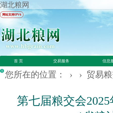
湖北粮网
网站支持IPV6
首 页
交易服务
信息
您所在的位置：
› ›
贸易粮
第七届粮交会202