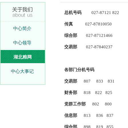
总机号码
027-87121 822
传真
027-87810050
中心简介
综合部
027-87121466
中心领导
交易部
027-87840237
湖北粮网
各部门分机号码
中心大事记
交易部
807 833 831
财务部
818 822 825
党群工作部
802 800
信息部
813 836 837
综合部
898 819 855