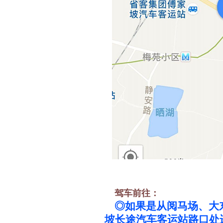
驾车前往：
◎
如果是从阅马场、大
坡长途汽车客运站路口处