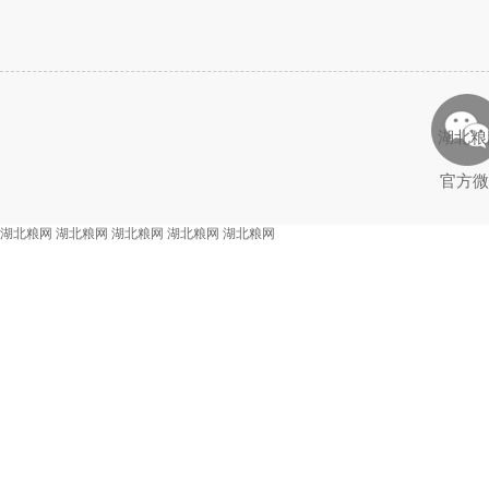
湖北粮
官方微
湖北粮网
湖北粮网
湖北粮网
湖北粮网
湖北粮网