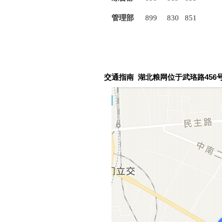
管理部
899 830 851
交通指南 湖北粮网位于武珞路456