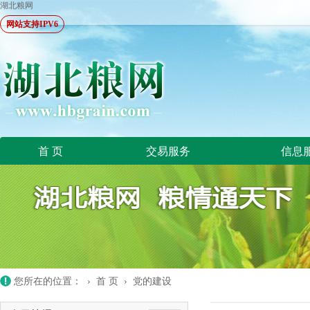
湖北粮网
网站支持IPV6
首 页
交易服务
信息
您所在的位置：
›
首 页
›
党的建设