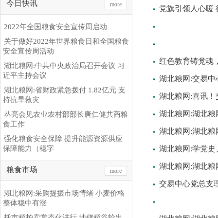
今日快讯
more
党旗引领人心暖
2022年全国粮食安全宣传周启动
关于做好2022年世界粮食日和全国粮食
安全宣传周活动
红色教育铸党魂
湖北粮网:中共中央政治局召开会议 习
近平主持会议
湖北粮网:交易
湖北粮网:省财政紧急拨付 1.82亿元 支
湖北粮网:喜讯
持抗旱救灾
湖北粮网:湖北
丛亮会见农业农村部部长唐仁健共商粮
食工作
湖北粮网:湖北粮
强化粮食安全保障 提升能源资源供应
保障能力（稳字
湖北粮网:学党
湖北粮网:湖北
粮食市场
more
交易中心党总支
湖北粮网:采购提振市场情绪 小麦价格
整体稳中有涨
托市稻拍卖常态化进行 地储稻谷轮出